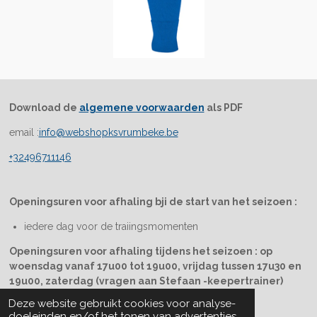
Download de
algemene voorwaarden
als PDF
email :
info@webshopksvrumbeke.be
+32496711146
Openingsuren voor afhaling bji de start van het seizoen :
iedere dag voor de traiingsmomenten
Openingsuren voor afhaling tijdens het seizoen : op
woensdag vanaf 17u00 tot 19u00, vrijdag tussen 17u30 en
19u00, zaterdag (vragen aan Stefaan -keepertrainer)
© 2025 WEBSHOP KSV RUMBEKE
Deze website gebruikt cookies voor analyse-
Powered by
JouwWeb
doeleinden en/of het tonen van advertenties.