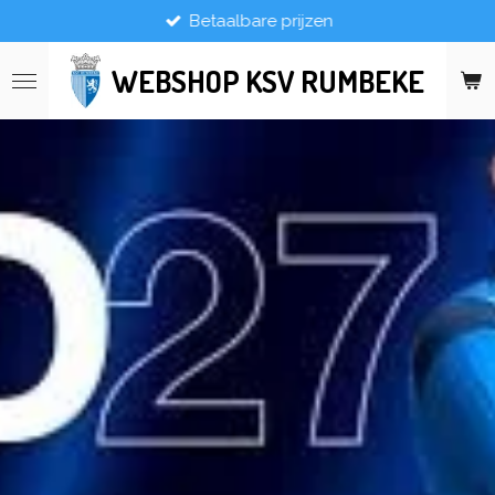
Betaalbare prijzen
Ga
direct
naar
WEBSHOP KSV RUMBEKE
de
hoofdinhoud