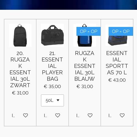
OP = OP
OP = OP
20.
21.
RUGZA
ESSENT
RUGZA
ESSENT
K
IAL
K
IAL
ESSENT
SPORTT
ESSENT
PLAYER
IAL 30L
AS 70 L
IAL 30L
BAG
BLAUW
€ 43,00
ZWART
€ 35,00
€ 31,00
€ 31,00
In winkelwagen
In winkelwagen
In winkelwagen
In winkelwa