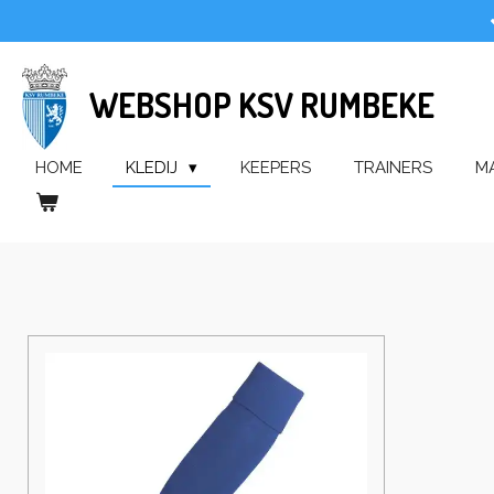
Ga
direct
naar
WEBSHOP KSV RUMBEKE
de
hoofdinhoud
HOME
KLEDIJ
KEEPERS
TRAINERS
M