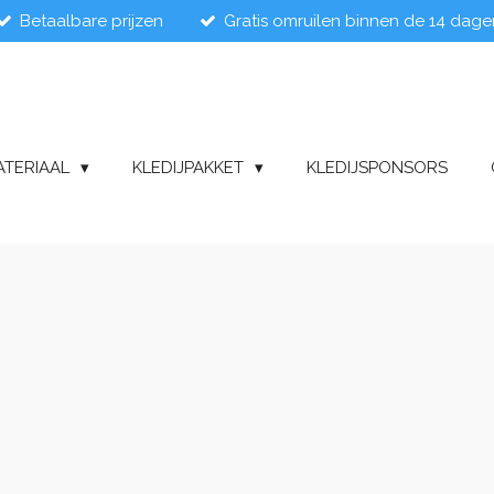
Betaalbare prijzen
Gratis omruilen binnen de 14 dage
ATERIAAL
KLEDIJPAKKET
KLEDIJSPONSORS