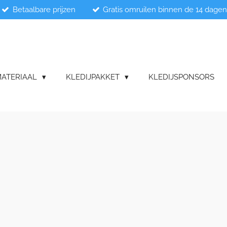
Betaalbare prijzen
Gratis omruilen binnen de 14 dage
ATERIAAL
KLEDIJPAKKET
KLEDIJSPONSORS