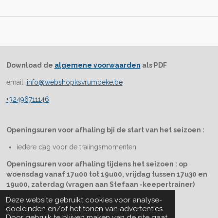
Download de
algemene voorwaarden
als PDF
email :
info@webshopksvrumbeke.be
+32496711146
Openingsuren voor afhaling bji de start van het seizoen :
iedere dag voor de traiingsmomenten
Openingsuren voor afhaling tijdens het seizoen : op
woensdag vanaf 17u00 tot 19u00, vrijdag tussen 17u30 en
19u00, zaterdag (vragen aan Stefaan -keepertrainer)
© 2025 WEBSHOP KSV RUMBEKE
Deze website gebruikt cookies voor analyse-
Powered by
JouwWeb
doeleinden en/of het tonen van advertenties.
Door gebruik te blijven maken van de site gaat