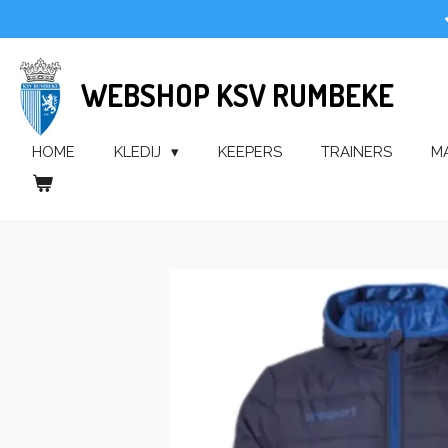
Ga
direct
naar
WEBSHOP KSV RUMBEKE
de
hoofdinhoud
HOME
KLEDIJ
KEEPERS
TRAINERS
M