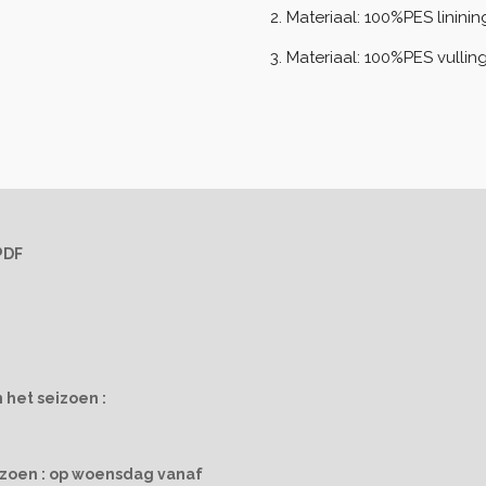
2. Materiaal: 100%PES linini
3. Materiaal: 100%PES vulli
PDF
 het seizoen :
izoen : op woensdag vanaf