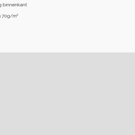
ng binnenkant
ng 70g/m²