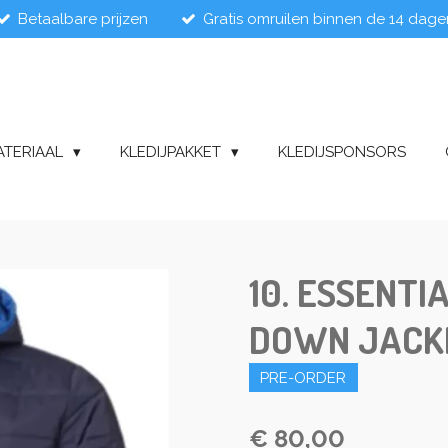
Betaalbare prijzen
Gratis omruilen binnen de 14 dage
ATERIAAL
KLEDIJPAKKET
KLEDIJSPONSORS
10. ESSENTI
DOWN JACKE
PRE-ORDER
€ 80,00