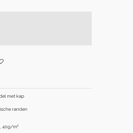
del met kap
ische randen
D, 40g/m²