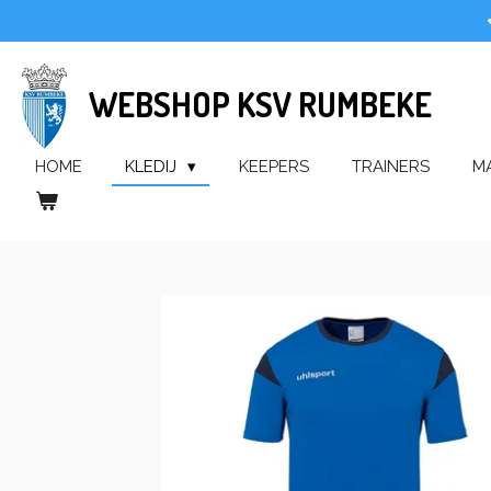
Ga
direct
naar
WEBSHOP KSV RUMBEKE
de
hoofdinhoud
HOME
KLEDIJ
KEEPERS
TRAINERS
M