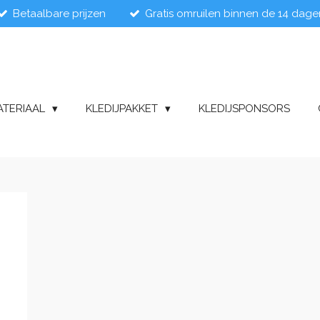
Betaalbare prijzen
Gratis omruilen binnen de 14 dage
ATERIAAL
KLEDIJPAKKET
KLEDIJSPONSORS