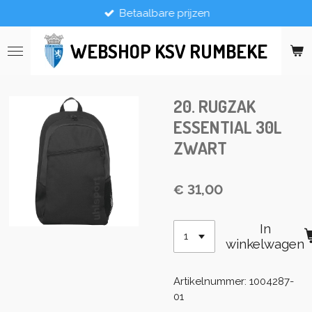
Betaalbare prijzen
Ga
direct
naar
WEBSHOP KSV RUMBEKE
de
hoofdinhoud
20. RUGZAK
ESSENTIAL 30L
ZWART
€ 31,00
In
winkelwagen
Artikelnummer:
1004287-
01