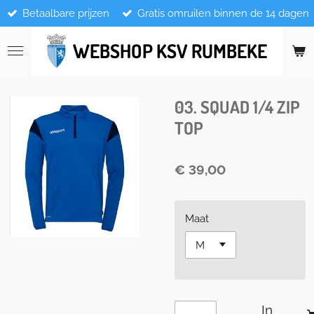
Betaalbare prijzen
Gratis omruilen binnen de 14 dagen
Ga
direct
naar
WEBSHOP KSV RUMBEKE
de
hoofdinhoud
03. SQUAD 1/4 ZIP
TOP
€ 39,00
Maat
In