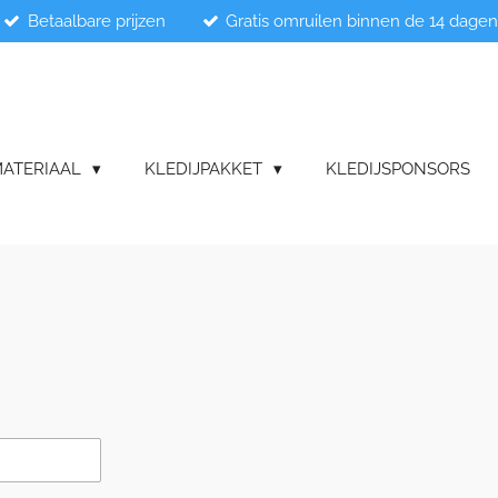
Betaalbare prijzen
Gratis omruilen binnen de 14 dage
ATERIAAL
KLEDIJPAKKET
KLEDIJSPONSORS