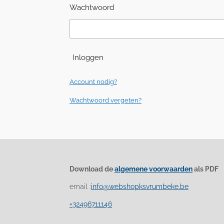
Wachtwoord
Inloggen
Account nodig?
Wachtwoord vergeten?
Download de
algemene voorwaarden
als PDF
email :
info@webshopksvrumbeke.be
+32496711146