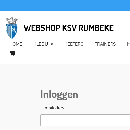
Ga
direct
naar
WEBSHOP KSV RUMBEKE
de
hoofdinhoud
HOME
KLEDIJ
KEEPERS
TRAINERS
M
Inloggen
E-mailadres