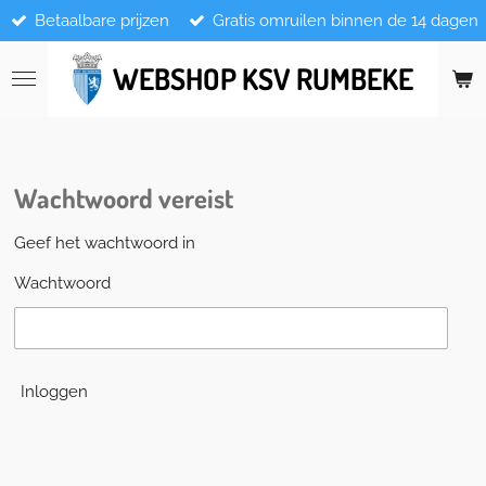
Betaalbare prijzen
Gratis omruilen binnen de 14 dagen
Ga
direct
naar
WEBSHOP KSV RUMBEKE
de
hoofdinhoud
Wachtwoord vereist
Geef het wachtwoord in
Wachtwoord
Inloggen