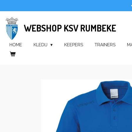
Ga
direct
naar
WEBSHOP KSV RUMBEKE
de
hoofdinhoud
HOME
KLEDIJ
KEEPERS
TRAINERS
M