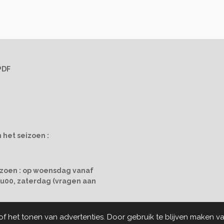
PDF
 het seizoen :
izoen : op woensdag vanaf
19u00, zaterdag (vragen aan
 het tonen van advertenties. Door gebruik te blijven maken va