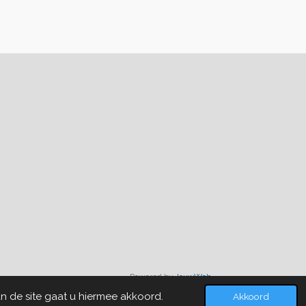
Powered by
JouwWeb
n de site gaat u hiermee akkoord.
Akkoord