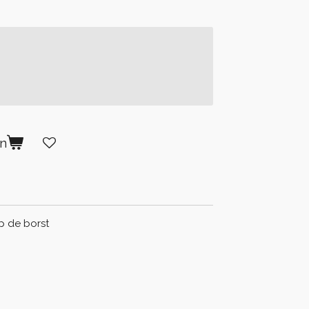
en
p de borst