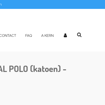
n
CONTACT
FAQ
A KERN
AL POLO (katoen) -