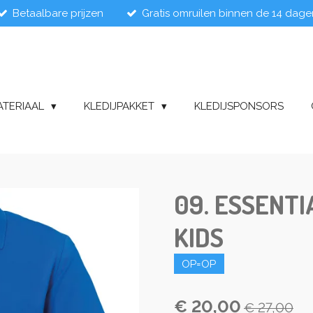
Betaalbare prijzen
Gratis omruilen binnen de 14 dage
ATERIAAL
KLEDIJPAKKET
KLEDIJSPONSORS
09. ESSENTI
KIDS
OP=OP
€ 20,00
€ 27,00