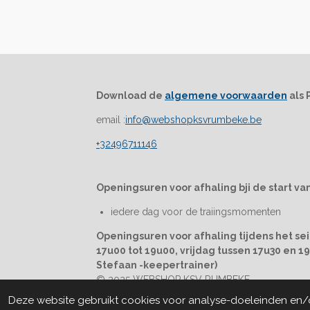
Download de
algemene voorwaarden
als 
email :
info@webshopksvrumbeke.be
+32496711146
Openingsuren voor afhaling bji de start van
iedere dag voor de traiingsmomenten
Openingsuren voor afhaling tijdens het se
17u00 tot 19u00, vrijdag tussen 17u30 en 
Stefaan -keepertrainer)
© 2025 WEBSHOP KSV RUMBEKE
Deze website gebruikt cookies voor analyse-doeleinden en/of