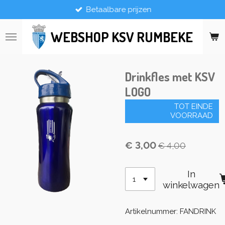
Betaalbare prijzen
Ga
direct
naar
WEBSHOP KSV RUMBEKE
de
hoofdinhoud
Drinkfles met KSV
LOGO
TOT EINDE
VOORRAAD
€ 3,00
€ 4,00
In
winkelwagen
Artikelnummer:
FANDRINK