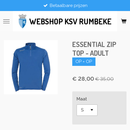
Betaalbare prijzen
Ga
direct
naar
WEBSHOP KSV RUMBEKE
de
hoofdinhoud
ESSENTIAL ZIP
TOP - ADULT
OP = OP
€ 28,00
€ 35,00
Maat