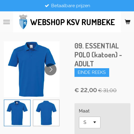
Betaalbare prijzen
Ga
direct
naar
WEBSHOP KSV RUMBEKE
de
hoofdinhoud
09. ESSENTIAL
POLO (katoen) -
ADULT
EINDE REEKS
€ 22,00
€ 31,00
Maat