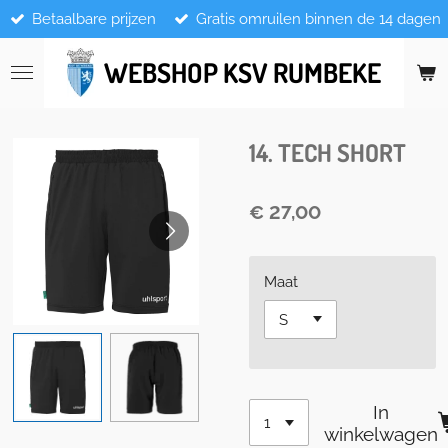
Betaalbare prijzen
Gratis omruilen binnen de 14 dagen
Ga
direct
naar
WEBSHOP KSV RUMBEKE
de
hoofdinhoud
14. TECH SHORT
€ 27,00
Maat
In
winkelwagen