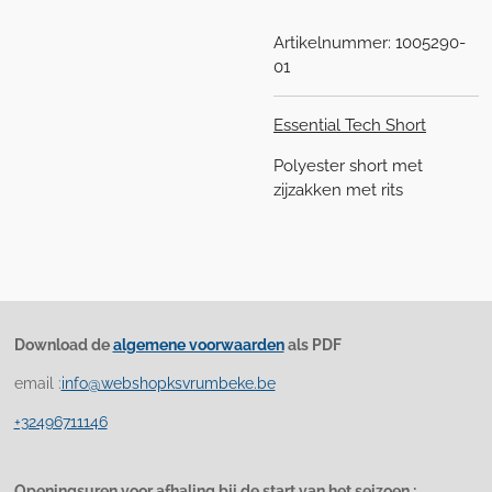
Artikelnummer:
1005290-
01
Essential Tech Short
Polyester short met
zijzakken met rits
Download de
algemene voorwaarden
als PDF
email :
info@webshopksvrumbeke.be
+32496711146
Openingsuren voor afhaling bji de start van het seizoen :