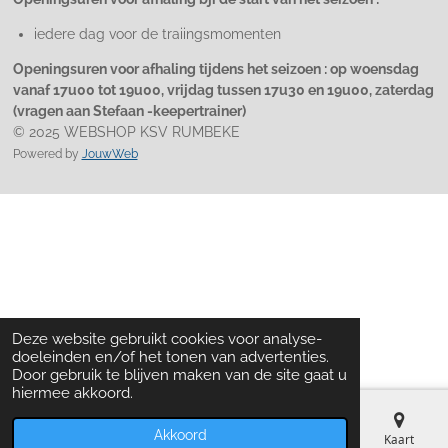
iedere dag voor de traiingsmomenten
Openingsuren voor afhaling tijdens het seizoen : op woensdag
vanaf 17u00 tot 19u00, vrijdag tussen 17u30 en 19u00, zaterdag
(vragen aan Stefaan -keepertrainer)
© 2025 WEBSHOP KSV RUMBEKE
Powered by
JouwWeb
Deze website gebruikt cookies voor analyse-
doeleinden en/of het tonen van advertenties.
Door gebruik te blijven maken van de site gaat u
hiermee akkoord.
Akkoord
Telefoonnummer
Kaart