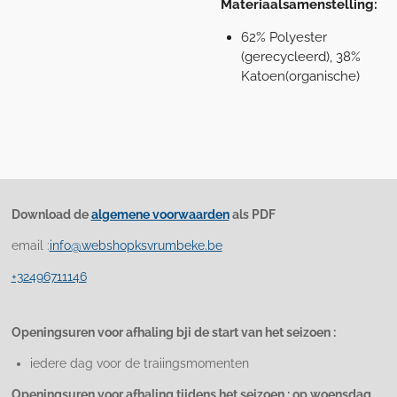
Materiaalsamenstelling:
62% Polyester
(gerecycleerd), 38%
Katoen(organische)
Download de
algemene voorwaarden
als PDF
email :
info@webshopksvrumbeke.be
+32496711146
Openingsuren voor afhaling bji de start van het seizoen :
iedere dag voor de traiingsmomenten
Openingsuren voor afhaling tijdens het seizoen : op woensdag