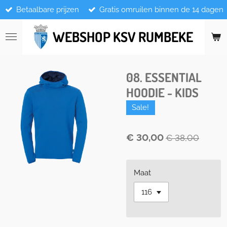
Betaalbare prijzen
Gratis omruilen binnen de 14 dagen
Ga
direct
naar
WEBSHOP KSV RUMBEKE
de
hoofdinhoud
08. ESSENTIAL
HOODIE - KIDS
Sale!
€ 30,00
€ 38,00
Maat