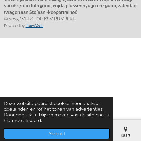
vanaf 17u00 tot 19u00, vrijdag tussen 17u30 en 19u00, zaterdag
(vragen aan Stefaan -keepertrainer)
© 2025 WEBSHOP KSV RUMBEKE
Powered by
JouwWeb
Deze website gebruikt cookies voor analyse-
doeleinden en/of het tonen van advertenties.
Door gebruik te blijven maken van de site gaat u
hiermee akkoord.
Akkoord
Telefoonnummer
Kaart