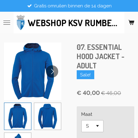
Gratis omruilen binnen de 14 dagen
Ga
direct
WEBSHOP KSV RUMBEKE
naar
de
hoofdinhoud
07. ESSENTIAL
HOOD JACKET -
ADULT
Sale!
€ 40,00
€ 46,00
Maat