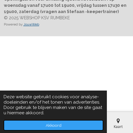
woensdag vanaf 17u00 tot 19u00, vrijdag tussen 17u30 en
19u00, zaterdag (vragen aan Stefaan -keepertrainer)
© 2025 WEBSHOP KSV RUMBEKE
Powered by
JouwWeb
Deze website gebruikt cookies voor analyse-
doeleinden en/of het tonen van advertenties.
Door gebruik te blijven maken van de site gaat
u hiermee akkoord.
Akkoord
Telefoonnummer
Kaart