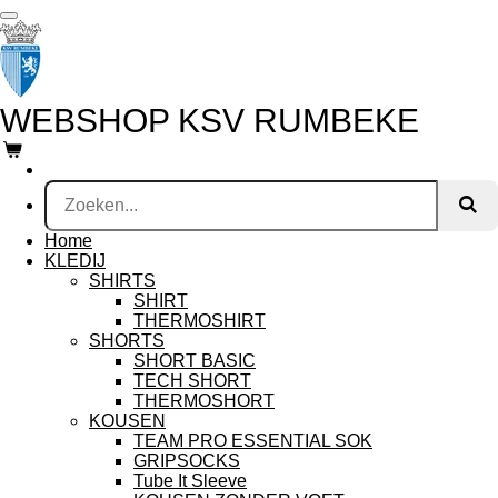
Ga
direct
naar
de
hoofdinhoud
WEBSHOP KSV RUMBEKE
Home
KLEDIJ
SHIRTS
SHIRT
THERMOSHIRT
SHORTS
SHORT BASIC
TECH SHORT
THERMOSHORT
KOUSEN
TEAM PRO ESSENTIAL SOK
GRIPSOCKS
Tube It Sleeve