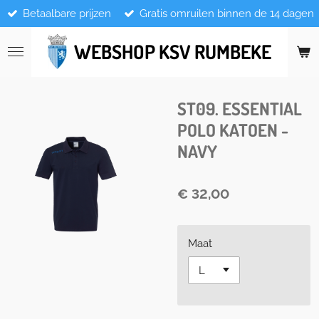
Betaalbare prijzen
Gratis omruilen binnen de 14 dagen
Ga
direct
naar
WEBSHOP KSV RUMBEKE
de
hoofdinhoud
ST09. ESSENTIAL
POLO KATOEN -
NAVY
€ 32,00
Maat