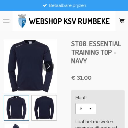
Betaalbare prijzen
Ga
direct
naar
WEBSHOP KSV RUMBEKE
de
hoofdinhoud
ST06. ESSENTIAL
TRAINING TOP -
NAVY
€ 31,00
Maat
Laat het me weten
wanneer dit product