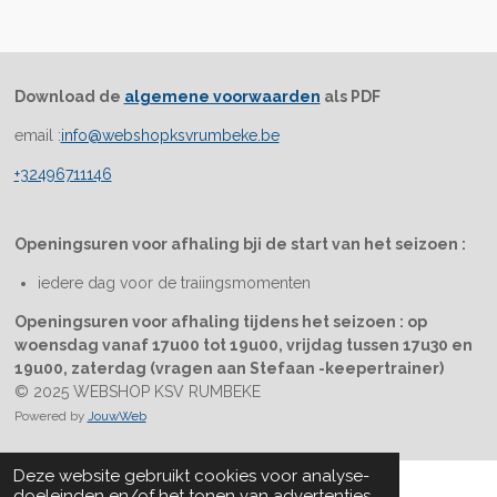
Download de
algemene voorwaarden
als PDF
email :
info@webshopksvrumbeke.be
+32496711146
Openingsuren voor afhaling bji de start van het seizoen :
iedere dag voor de traiingsmomenten
Openingsuren voor afhaling tijdens het seizoen : op
woensdag vanaf 17u00 tot 19u00, vrijdag tussen 17u30 en
19u00, zaterdag (vragen aan Stefaan -keepertrainer)
© 2025 WEBSHOP KSV RUMBEKE
Powered by
JouwWeb
Deze website gebruikt cookies voor analyse-
doeleinden en/of het tonen van advertenties.