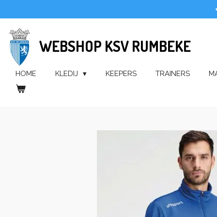
Ga
direct
naar
WEBSHOP KSV RUMBEKE
de
hoofdinhoud
HOME
KLEDIJ
KEEPERS
TRAINERS
M