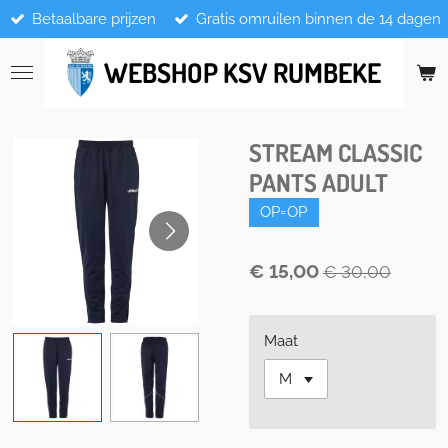
Betaalbare prijzen
Gratis omruilen binnen de 14 dagen
Ga
direct
naar
WEBSHOP KSV RUMBEKE
de
hoofdinhoud
STREAM CLASSIC
PANTS ADULT
OP=OP
€ 15,00
€ 30,00
Maat