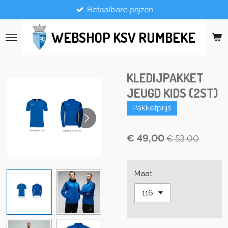
Betaalbare prijzen
Ga
direct
naar
WEBSHOP KSV RUMBEKE
de
hoofdinhoud
KLEDIJPAKKET
JEUGD KIDS (2ST)
Pakketprijs
€ 49,00
€ 53,00
Maat