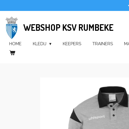
Ga
direct
naar
WEBSHOP KSV RUMBEKE
de
hoofdinhoud
HOME
KLEDIJ
KEEPERS
TRAINERS
M