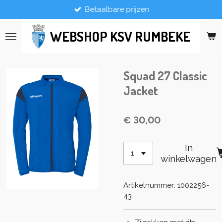
Betaalbare prijzen
Ga
direct
naar
WEBSHOP KSV RUMBEKE
de
hoofdinhoud
Squad 27 Classic
Jacket
€ 30,00
In
winkelwagen
Artikelnummer:
1002256-
43