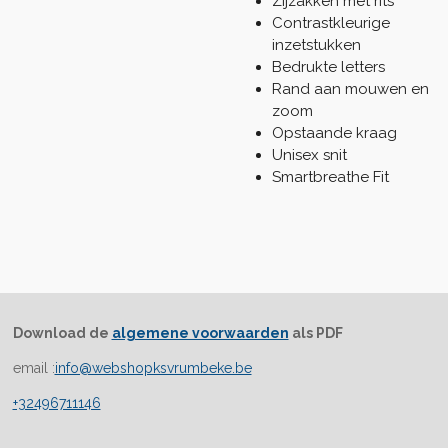
Zijzakken met rits
Contrastkleurige
inzetstukken
Bedrukte letters
Rand aan mouwen en
zoom
Opstaande kraag
Unisex snit
Smartbreathe Fit
Download de
algemene voorwaarden
als PDF
email :
info@webshopksvrumbeke.be
+32496711146