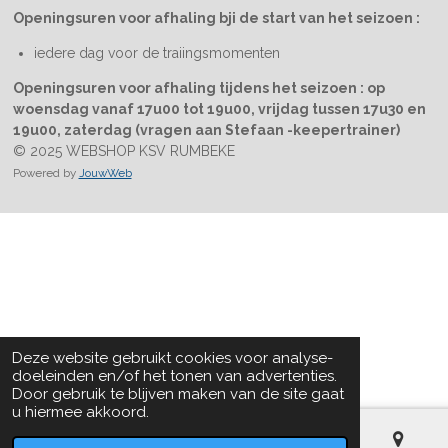
Openingsuren voor afhaling bji de start van het seizoen :
iedere dag voor de traiingsmomenten
Openingsuren voor afhaling tijdens het seizoen : op
woensdag vanaf 17u00 tot 19u00, vrijdag tussen 17u30 en
19u00, zaterdag (vragen aan Stefaan -keepertrainer)
© 2025 WEBSHOP KSV RUMBEKE
Powered by
JouwWeb
Deze website gebruikt cookies voor analyse-
doeleinden en/of het tonen van advertenties.
Door gebruik te blijven maken van de site gaat
u hiermee akkoord.