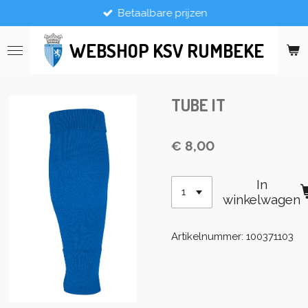
Betaalbare prijzen
Ga
direct
naar
WEBSHOP KSV RUMBEKE
de
hoofdinhoud
TUBE IT
€ 8,00
In
winkelwagen
Artikelnummer:
100371103